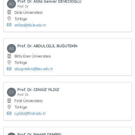
Prof. Dr. Atilla Gencer DEVECİOĞLU
AD
Prof. Dr.
Dicle Üniversitesi
Türkiye
atillad@dicle.edu.tr
Prof. Dr. ABDULCELİL BUĞUTEKİN
AB
Bitlis Eren Üniversitesi
Türkiye
abugutekin@beu.edu.tr
Prof. Dr. CENGİZ YILDIZ
CY
Prof. Dr.
Fırat Üniversitesi
Türkiye
cyildiz@firat.edu.tr
Prof. Dr. BAHAR DEMİREL