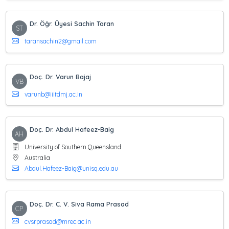
Dr. Öğr. Üyesi Sachin Taran
ST
taransachin2@gmail.com
Doç. Dr. Varun Bajaj
VB
varunb@iiitdmj.ac.in
Doç. Dr. Abdul Hafeez-Baig
AH
University of Southern Queensland
Australia
Abdul.Hafeez-Baig@unisq.edu.au
Doç. Dr. C. V. Siva Rama Prasad
CP
cvsrprasad@mrec.ac.in