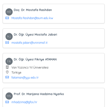
Doç. Dr. Mostafa Rashdan
MR
Mostafa.Rashdan@aum.edu.kw
Dr. Öğr. Üyesi Mostafa Jabari
MJ
mostafa.jabari@uniroma1.it
Dr. Öğr. Üyesi Fikriye ATAMAN
FA
Van Yüzüncü Yıl Üniversitesi
Türkiye
fataman@yyu.edu.tr
Prof. Dr. Marijana Hadzima Nyarko
MN
mhadzima@gfos.hr