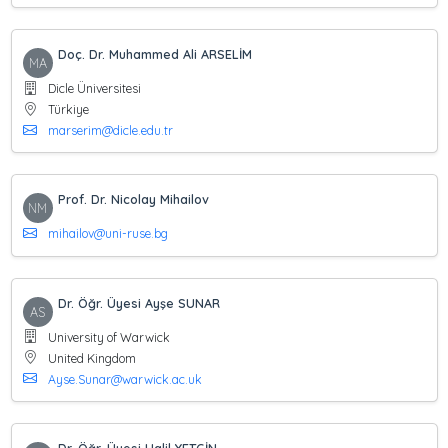
Doç. Dr. Muhammed Ali ARSELİM
MA
Dicle Üniversitesi
Türkiye
marserim@dicle.edu.tr
Prof. Dr. Nicolay Mihailov
NM
mihailov@uni-ruse.bg
Dr. Öğr. Üyesi Ayşe SUNAR
AS
University of Warwick
United Kingdom
Ayse.Sunar@warwick.ac.uk