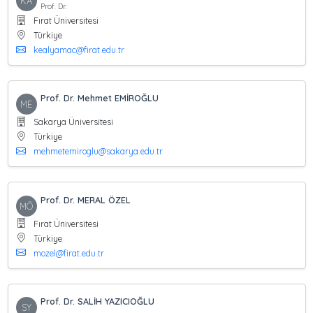
KA
Prof. Dr.
Fırat Üniversitesi
Türkiye
kealyamac@firat.edu.tr
Prof. Dr. Mehmet EMİROĞLU
ME
Sakarya Üniversitesi
Türkiye
mehmetemiroglu@sakarya.edu.tr
Prof. Dr. MERAL ÖZEL
MÖ
Fırat Üniversitesi
Türkiye
mozel@firat.edu.tr
Prof. Dr. SALİH YAZICIOĞLU
SY