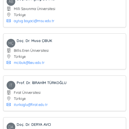
AB
Milli Savunma Üniversitesi
Türkiye
aytug.boyaci@msu.edu.tr
Doç. Dr. Musa ÇIBUK
MÇ
Bitlis Eren Üniversitesi
Türkiye
mcibuk@beu.edu.tr
Prof. Dr. İBRAHİM TÜRKOĞLU
İT
Fırat Üniversitesi
Türkiye
iturkoglu@firat.edu.tr
Doç. Dr. DERYA AVCI
DA