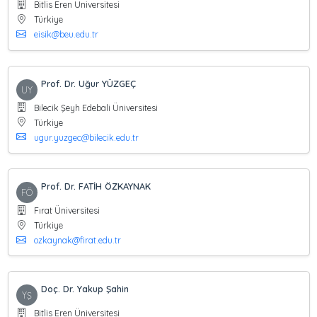
Bitlis Eren Üniversitesi
Türkiye
eisik@beu.edu.tr
Prof. Dr. Uğur YÜZGEÇ
UY
Bilecik Şeyh Edebali Üniversitesi
Türkiye
ugur.yuzgec@bilecik.edu.tr
Prof. Dr. FATİH ÖZKAYNAK
FÖ
Fırat Üniversitesi
Türkiye
ozkaynak@firat.edu.tr
Doç. Dr. Yakup Şahin
YŞ
Bitlis Eren Üniversitesi