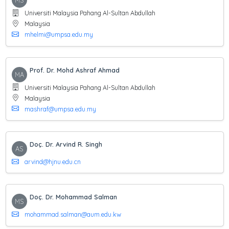
MS
Universiti Malaysia Pahang Al-Sultan Abdullah
Malaysia
mhelmi@umpsa.edu.my
Prof. Dr. Mohd Ashraf Ahmad
MA
Universiti Malaysia Pahang Al-Sultan Abdullah
Malaysia
mashraf@umpsa.edu.my
Doç. Dr. Arvind R. Singh
AS
arvind@hjnu.edu.cn
Doç. Dr. Mohammad Salman
MS
mohammad.salman@aum.edu.kw