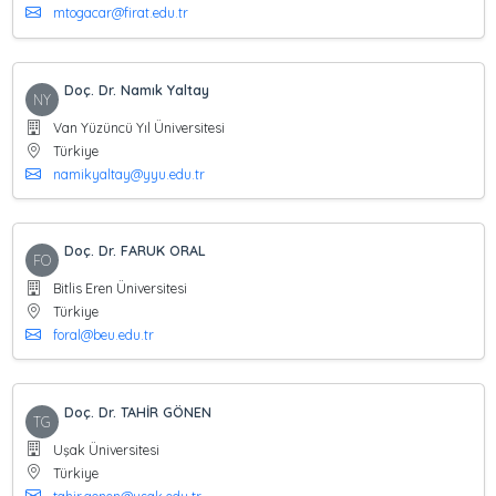
mtogacar@firat.edu.tr
Doç. Dr. Namık Yaltay
NY
Van Yüzüncü Yıl Üniversitesi
Türkiye
namikyaltay@yyu.edu.tr
Doç. Dr. FARUK ORAL
FO
Bitlis Eren Üniversitesi
Türkiye
foral@beu.edu.tr
Doç. Dr. TAHİR GÖNEN
TG
Uşak Üniversitesi
Türkiye