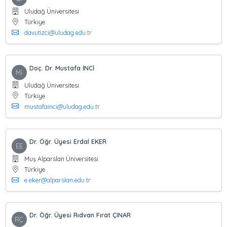
Uludağ Üniversitesi
Türkiye
davutizci@uludag.edu.tr
Doç. Dr. Mustafa İNCİ
Mİ
Uludağ Üniversitesi
Türkiye
mustafainci@uludag.edu.tr
Dr. Öğr. Üyesi Erdal EKER
EE
Muş Alparslan Üniversitesi
Türkiye
e.eker@alparslan.edu.tr
Dr. Öğr. Üyesi Rıdvan Fırat ÇINAR
RÇ