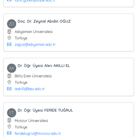
tahir.gonen@usak.edu.tr
Doç. Dr. Zeynal Abidin OĞUZ
ZO
Adıyaman Üniversitesi
Türkiye
zoguz@adiyaman.edu.tr
Dr. Öğr. Üyesi Alev AKILLI EL
AA
Bitlis Eren Üniversitesi
Türkiye
aakilli@beu.edu.tr
Dr. Öğr. Üyesi FERİDE TUĞRUL
FT
Munzur Üniversitesi
Türkiye
feridetugrul@munzur.edu.tr