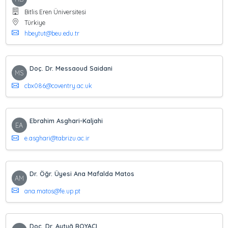
Bitlis Eren Üniversitesi
Türkiye
hbeytut@beu.edu.tr
Doç. Dr. Messaoud Saidani
MS
cbx086@coventry.ac.uk
Ebrahim Asghari-Kaljahi
EA
e.asghari@tabrizu.ac.ir
Dr. Öğr. Üyesi Ana Mafalda Matos
AM
ana.matos@fe.up.pt
Doç. Dr. Aytuğ BOYACI