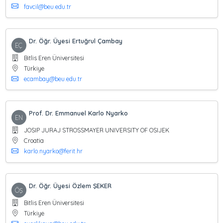
favcil@beu.edu.tr
Dr. Öğr. Üyesi Ertuğrul Çambay
EÇ
Bitlis Eren Üniversitesi
Türkiye
ecambay@beu.edu.tr
Prof. Dr. Emmanuel Karlo Nyarko
EN
JOSIP JURAJ STROSSMAYER UNIVERSITY OF OSIJEK
Croatia
karlo.nyarko@ferit.hr
Dr. Öğr. Üyesi Özlem ŞEKER
ÖŞ
Bitlis Eren Üniversitesi
Türkiye