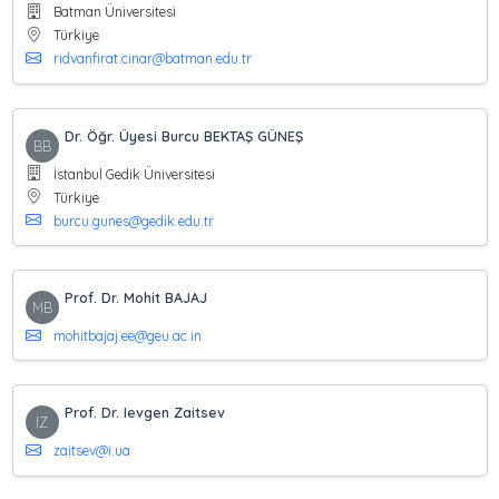
Batman Üniversitesi
Türkiye
ridvanfirat.cinar@batman.edu.tr
Dr. Öğr. Üyesi Burcu BEKTAŞ GÜNEŞ
BB
İstanbul Gedik Üniversitesi
Türkiye
burcu.gunes@gedik.edu.tr
Prof. Dr. Mohit BAJAJ
MB
mohitbajaj.ee@geu.ac.in
Prof. Dr. Ievgen Zaitsev
IZ
zaitsev@i.ua