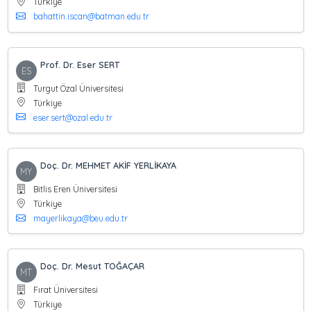
Türkiye
bahattin.iscan@batman.edu.tr
Prof. Dr. Eser SERT
ES
Turgut Özal Üniversitesi
Türkiye
eser.sert@ozal.edu.tr
Doç. Dr. MEHMET AKİF YERLİKAYA
MY
Bitlis Eren Üniversitesi
Türkiye
mayerlikaya@beu.edu.tr
Doç. Dr. Mesut TOĞAÇAR
MT
Fırat Üniversitesi
Türkiye