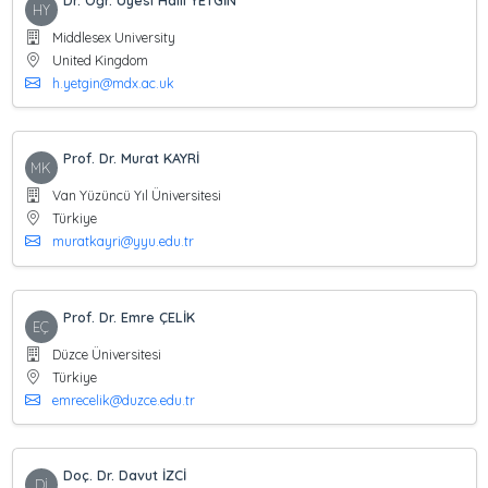
Dr. Öğr. Üyesi Halil YETGİN
HY
Middlesex University
United Kingdom
h.yetgin@mdx.ac.uk
Prof. Dr. Murat KAYRİ
MK
Van Yüzüncü Yıl Üniversitesi
Türkiye
muratkayri@yyu.edu.tr
Prof. Dr. Emre ÇELİK
EÇ
Düzce Üniversitesi
Türkiye
emrecelik@duzce.edu.tr
Doç. Dr. Davut İZCİ
Dİ